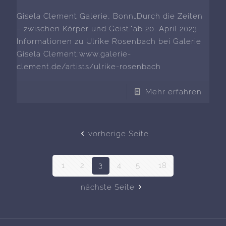
Gisela Clement Galerie, Bonn„Durch die Zeiten
– zwischen Körper und Geist.“ab 20. April 2023
Informationen zu Ulrike Rosenbach bei Galerie
Gisela Clement:www.galerie-
clement.de/artists/ulrike-rosenbach
Mehr erfahren
vorherige Seite
1
2
3
4
5
...
18
nächste Seite