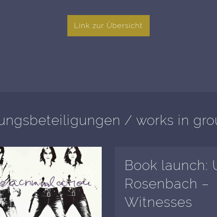
Link zur Übersicht
lungsbeteiligungen / works in gr
Book launch: U
Rosenbach –
Witnesses