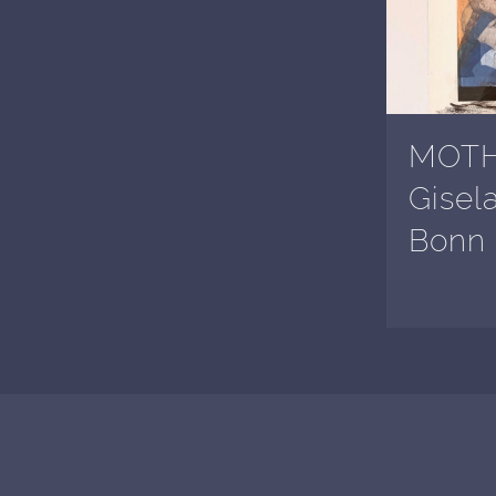
MOTHE
Gisel
Bonn