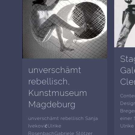
Sta
unverschämt
Gal
rebellisch,
Cl
Kunstmuseum
Contem
Magdeburg
Design
Brege
unverschämt rebellisch Sanja
einer 
IvekovićUlrike
Ulrik
RosenbachGabriele Stötzer