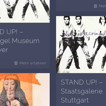
Meh
D UP! –
ngel Museum
ver
Mehr erfahren
STAND UP! –
Staatsgalerie
Stuttgart