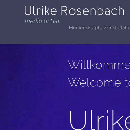
Medienskulptur/-installati
Willkommen
Welcome to
Ulri