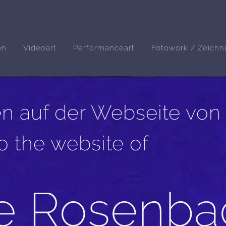
on
Videoart
Performanceart
Fotowork / Zeich
 auf der Webseite von
 the website of
ke Rosenba