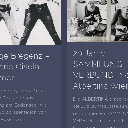
20 Jahre
ge Bregenz –
SAMMLUNG
erie Gisela
VERBUND in 
ement
Albertina Wie
porary Fair / Art /
 Festspielhaus,
Die ALBERTINA präsenti
nz am Bodensee. Mit
die Jubiläumsausstellun
Solopräsentation von
renommierten SAMMLU
e Rosenbach.
VERBUND anlässlich ihr
jährigen Bestehens. Kura