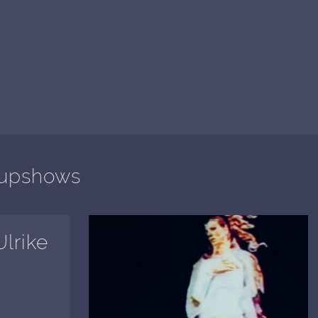
oupshows
lrike