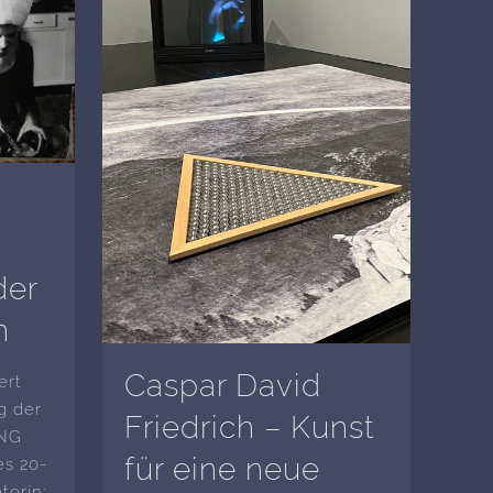
der
n
Caspar David
ert
g der
Friedrich – Kunst
NG
für eine neue
es 20-
torin: